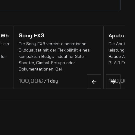
9Wh
Sony FX3
Aputure 
t ein
Die Sony FX3 vereint cineastische
Die Aputure 1
Bildqualität mit der Flexibilität eines
leistungssta
für
kompakten Bodys - ideal für Solo-
Hause Aputure
Shooter, Gimbal-Setups oder
BLAIR Engine
Dokumentationen. Bei…
/