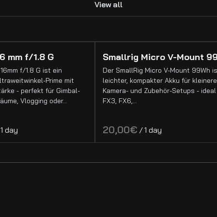
View all
6 mm f/1.8 G
Smallrig Micro V-Mount 9
16mm f/1.8 G ist ein
Der SmallRig Micro V-Mount 99Wh is
traweitwinkel-Prime mit
leichter, kompakter Akku für kleinere
ärke - perfekt für Gimbal-
Kamera- und Zubehör-Setups - ideal 
räume, Vlogging oder…
FX3, FX6,…
/