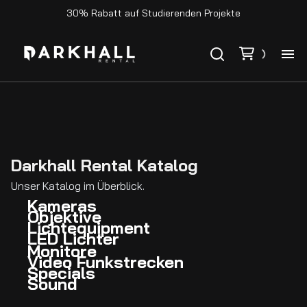
30% Rabatt auf Studierenden Projekte
Ho
Ka
Darkhall Rental Katalog
Ko
Unser Katalog im Überblick.
Kameras
Objektive
Lichtequipment
LED Lichter
Monitore
Video Funkstrecken
Specials
Sound