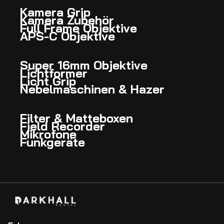
Kamera Grip
Kamera Zubehör
Full Frame Objektive
APS-C Objektive
Super 16mm Objektive
Lichtformer
Licht Grip
Nebelmaschinen & Hazer
Filter & Matteboxen
Field Recorder
Mikrofone
Funkgeräte