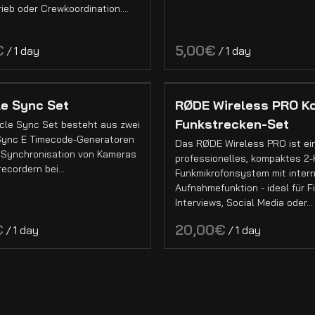
rieb oder Crewkoordination.…
/
/
le Sync Set
RØDE Wireless PRO K
Funkstrecken-Set
cle Sync Set besteht aus zwei
Sync E Timecode-Generatoren
Das RØDE Wireless PRO ist ei
r Synchronisation von Kameras
professionelles, kompaktes 2-
recordern bei…
Funkmikrofonsystem mit inter
Aufnahmefunktion - ideal für Fi
Interviews, Social Media oder…
/
/