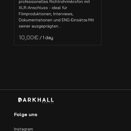
Halogen Lichter
professionelles Richtrohrmikrofon mit
XLR-Anschluss - ideal für
Licht Former
Filmproduktionen, Interviews,
Dokumentationen und ENG-Einsätze.Mit
Licht Grip
seiner ausgeprägten…
Nebelmaschinen & Hazer
/
Regie Monitore
Monitore
On-Camera Monitore
Video Funkstrecken
Sound
Field Recorder
Mikrofone
Zubehör
Folge uns
Funkgeräte
Instagram