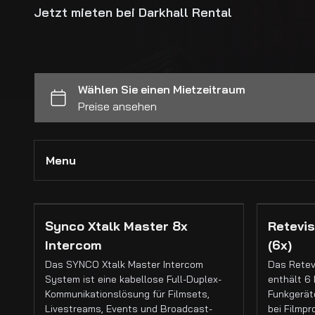
Jetzt mieten bei Darkhall Rental
Menu
Alle Kollektionen
Synco Xtalk Master 8x
Retevis
Intercom
(6x)
Kameras
Das SYNCO Xtalk Master Intercom
Das Retev
Cinema Kameras
System ist eine kabellose Full-Duplex-
enthält 6 
Kommunikationslösung für Filmsets,
Funkgeräte
Foto Kameras
Livestreams, Events und Broadcast-
bei Filmpr