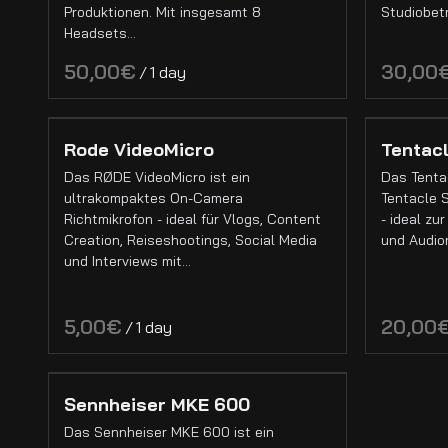
Drohnen
Produktionen. Mit insgesamt 8
Studiobet
Headsets…
Kamera Grip
Akkus
/
Kamera Zubehör
PL-Mount Objektive
Filter & Matteboxen
EF-Mount Objektive
Rode VideoMicro
Tentac
Sony E-Mount Objektive
Sony E-Mount Objektive
Objektive
Das RØDE VideoMicro ist ein
Das Tenta
C-Mount Objektive
Pl-Mount Objektive
Full Frame Objektive
ultrakompaktes On-Camera
Tentacle 
EF-Mount Objektive
Richtmikrofon - ideal für Vlogs, Content
- ideal zu
APS-C Objektive
Creation, Reiseshootings, Social Media
und Audio
und Interviews mit…
Super 16 Objektive
Mittelformat Objektive
/
Objektiv Adapter
Lichtequipment
Sennheiser MKE 600
LED Lichter
Das Sennheiser MKE 600 ist ein