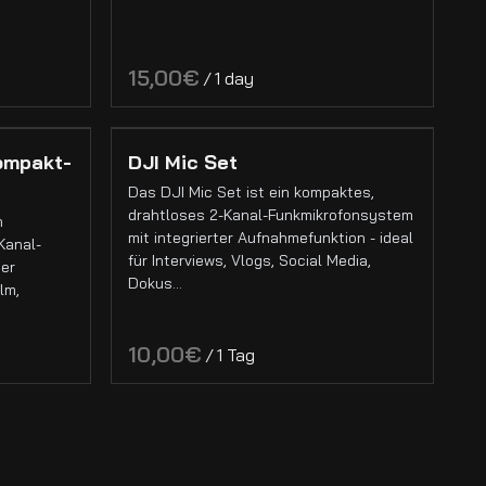
/
ompakt-
DJI Mic Set
Das DJI Mic Set ist ein kompaktes,
drahtloses 2-Kanal-Funkmikrofonsystem
n
mit integrierter Aufnahmefunktion - ideal
Kanal-
für Interviews, Vlogs, Social Media,
ner
Dokus…
lm,
/