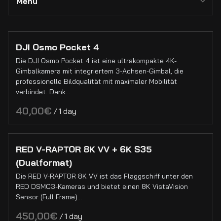
Menu
Alle Kollektionen
DJI Osmo Pocket 4
Die DJI Osmo Pocket 4 ist eine ultrakompakte 4K-
Kameras
Gimbalkamera mit integriertem 3-Achsen-Gimbal, die
Cinema Kameras
professionelle Bildqualität mit maximaler Mobilität
verbindet. Dank…
Foto Kameras
/
Drohnen
Kamera Grip
Akkus
Kamera Zubehör
RED V-RAPTOR 8K VV + 6K S35
PL-Mount Objektive
(Dualformat)
Filter & Matteboxen
EF-Mount Objektive
Die RED V-RAPTOR 8K VV ist das Flaggschiff unter den
Sony E-Mount Objektive
Sony E-Mount Objektive
RED DSMC3-Kameras und bietet einen 8K VistaVision
Objektive
Sensor (Full Frame)…
C-Mount Objektive
Pl-Mount Objektive
Full Frame Objektive
/
EF-Mount Objektive