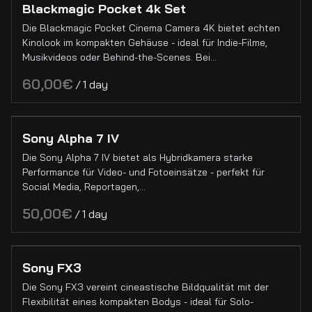
Blackmagic Pocket 4k Set
Die Blackmagic Pocket Cinema Camera 4K bietet echten
Sound
Kinolook im kompakten Gehäuse - ideal für Indie-Filme,
Field Recorder
Musikvideos oder Behind-the-Scenes. Bei…
Mikrofone
/
Zubehör
Funkgeräte
Sony Alpha 7 IV
Die Sony Alpha 7 IV bietet als Hybridkamera starke
Specials
Performance für Video- und Fotoeinsätze - perfekt für
Social Media, Reportagen,…
/
Sony FX3
Die Sony FX3 vereint cineastische Bildqualität mit der
Flexibilität eines kompakten Bodys - ideal für Solo-