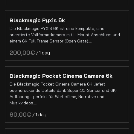
APS-C Objektive
Super 16 Objektive
Blackmagic Pyxis 6k
Mittelformat Objektive
Die Blackmagic PYXIS 6K ist eine kompakte, cine-
Objektiv Adapter
orientierte Vollformatkamera mit L-Mount Anschluss und
einem 6K Full Frame Sensor (Open Gate).…
Lichtequipment
/
LED Lichter
Halogen Lichter
Blackmagic Pocket Cinema Camera 6k
Licht Former
Die Blackmagic Pocket Cinema Camera 6K liefert
Licht Grip
beeindruckende Details dank Super-35-Sensor und 6K-
Auflösung - perfekt für Werbefilme, Narrative und
Nebelmaschinen & Hazer
Musikvideos.…
Regie Monitore
/
Monitore
On-Camera Monitore
Video Funkstrecken