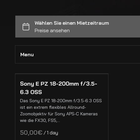
Menu
Alle Kollektionen
Sony E PZ 18-200mm f/3.5-
6.3 OSS
Kameras
Das Sony E PZ 18-200mm f/3.5-6.3 OSS
Cinema Kameras
ist ein extrem flexibles Allround-
Zoomobjektiv für Sony APS-C Kameras
Foto Kameras
wie die FX30, FS5,…
Drohnen
/
Kamera Grip