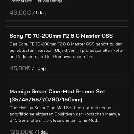
Fotobereich. Der vielseitige…
Foto Kameras
/
Drohnen
Kamera Grip
Sony FE 70-200mm F2.8 G Master OSS
Akkus
Kamera Zubehör
PL-Mount Objektive
Das Sony FE 70-200mm F2.8 G Master OSS gehört zu den
Filter & Matteboxen
beliebtesten Telezoom-Objektiven im professionellen Foto-
EF-Mount Objektive
und Videobereich. Der Brennweitenbereich…
Sony E-Mount Objektive
Sony E-Mount Objektive
Objektive
/
C-Mount Objektive
Pl-Mount Objektive
Full Frame Objektive
EF-Mount Objektive
APS-C Objektive
Mamiya Sekor Cine-Mod 6-Lens Set
Super 16 Objektive
(35/45/55/70/80/150mm)
Mittelformat Objektive
Das Mamiya Sekor Cine-Mod Set besteht aus sechs
sorgfältig selektierten Objektiven der ikonischen Mamiya
Objektiv Adapter
645 Serie, alle mit professionellem Cine-Mod…
/