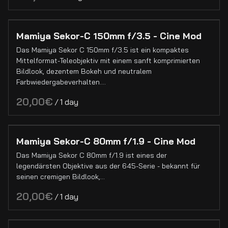
Lichtequipment
LED Lichter
Halogen Lichter
Mamiya Sekor-C 150mm f/3.5 - Cine Mod
Licht Former
Das Mamiya Sekor C 150mm f/3.5 ist ein kompaktes
Mittelformat-Teleobjektiv mit einem sanft komprimierten
Licht Grip
Bildlook, dezentem Bokeh und neutralem
Farbwiedergabeverhalten.…
Nebelmaschinen & Hazer
Regie Monitore
/
Monitore
On-Camera Monitore
Mamiya Sekor-C 80mm f/1.9 - Cine Mod
Video Funkstrecken
Das Mamiya Sekor C 80mm f/1.9 ist eines der
legendärsten Objektive aus der 645-Serie - bekannt für
Sound
seinen cremigen Bildlook,…
Field Recorder
/
Mikrofone
Zubehör